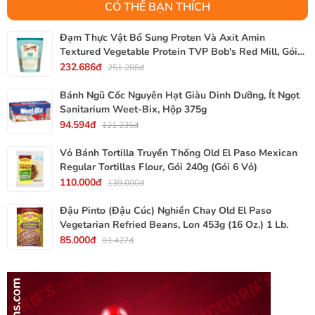
CÓ THỂ BẠN THÍCH
Đạm Thực Vật Bổ Sung Proten Và Axit Amin
Textured Vegetable Protein TVP Bob's Red Mill, Gói
340g, 12 Oz.
232.686đ
251.288đ
Bánh Ngũ Cốc Nguyên Hạt Giàu Dinh Dưỡng, Ít Ngọt
Sanitarium Weet-Bix, Hộp 375g
94.594đ
121.235đ
Vỏ Bánh Tortilla Truyền Thống Old El Paso Mexican
Regular Tortillas Flour, Gói 240g (Gói 6 Vỏ)
110.000đ
139.000đ
Đậu Pinto (Đậu Cúc) Nghiền Chay Old El Paso
Vegetarian Refried Beans, Lon 453g (16 Oz.) 1 Lb.
85.000đ
93.427đ