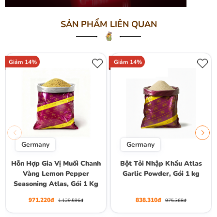
SẢN PHẨM LIÊN QUAN
Giảm 14%
Giảm 14%
Germany
Germany
Hỗn Hợp Gia Vị Muối Chanh
Bột Tỏi Nhập Khẩu Atlas
Vàng Lemon Pepper
Garlic Powder, Gói 1 kg
Seasoning Atlas, Gói 1 Kg
971.220đ
838.310đ
1.129.596đ
975.368đ