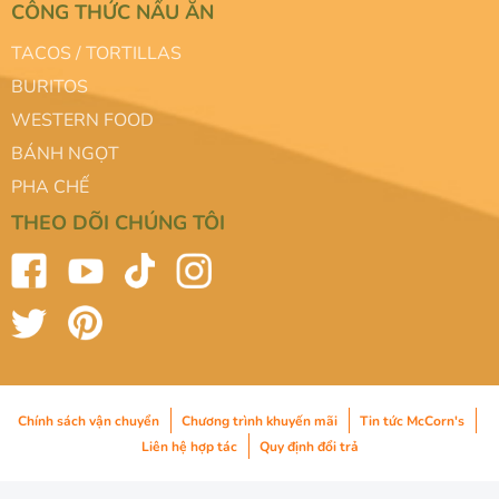
CÔNG THỨC NẤU ĂN
TACOS / TORTILLAS
BURITOS
WESTERN FOOD
BÁNH NGỌT
PHA CHẾ
THEO DÕI CHÚNG TÔI
Chính sách vận chuyển
Chương trình khuyến mãi
Tin tức McCorn's
Liên hệ hợp tác
Quy định đổi trả