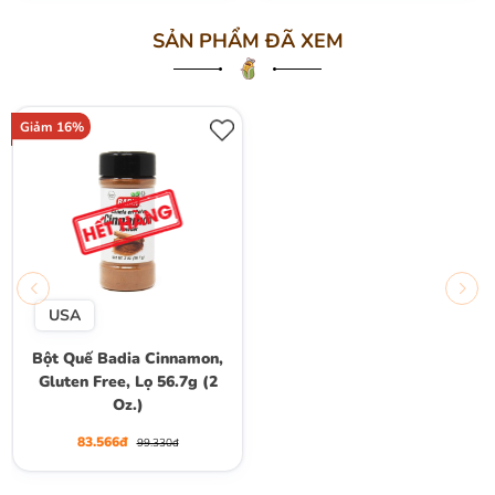
SẢN PHẨM ĐÃ XEM
Giảm 16%
USA
Bột Quế Badia Cinnamon,
Gluten Free, Lọ 56.7g (2
Oz.)
83.566đ
99.330đ