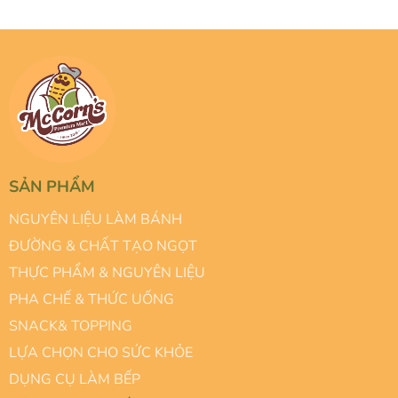
SẢN PHẨM
NGUYÊN LIỆU LÀM BÁNH
ĐƯỜNG & CHẤT TẠO NGỌT
THỰC PHẨM & NGUYÊN LIỆU
PHA CHẾ & THỨC UỐNG
SNACK& TOPPING
LỰA CHỌN CHO SỨC KHỎE
DỤNG CỤ LÀM BẾP