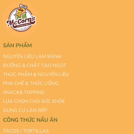
SẢN PHẨM
NGUYÊN LIỆU LÀM BÁNH
ĐƯỜNG & CHẤT TẠO NGỌT
THỰC PHẨM & NGUYÊN LIỆU
PHA CHẾ & THỨC UỐNG
SNACK& TOPPING
LỰA CHỌN CHO SỨC KHỎE
DỤNG CỤ LÀM BẾP
CÔNG THỨC NẤU ĂN
TACOS / TORTILLAS