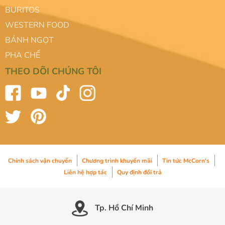
BURITOS
WESTERN FOOD
BÁNH NGỌT
PHA CHẾ
THEO DÕI CHÚNG TÔI
Chính sách vận chuyển
Chương trình khuyến mãi
Tin tức McCorn's
Liên hệ hợp tác
Quy định đổi trả
Tp. Hồ Chí Minh