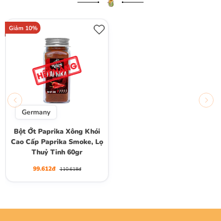
Giảm 10%
Germany
Bột Ớt Paprika Xông Khói
Cao Cấp Paprika Smoke, Lọ
Thuỷ Tinh 60gr
99.612đ
110.618đ