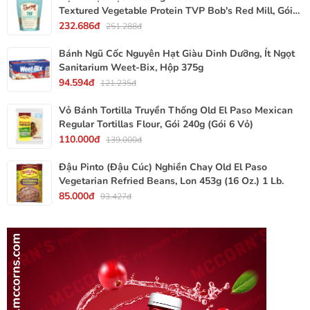
Textured Vegetable Protein TVP Bob's Red Mill, Gói
340g, 12 Oz.
232.686đ
251.288đ
Bánh Ngũ Cốc Nguyên Hạt Giàu Dinh Dưỡng, Ít Ngọt
Sanitarium Weet-Bix, Hộp 375g
94.594đ
121.235đ
Vỏ Bánh Tortilla Truyền Thống Old El Paso Mexican
Regular Tortillas Flour, Gói 240g (Gói 6 Vỏ)
110.000đ
139.000đ
Đậu Pinto (Đậu Cúc) Nghiền Chay Old El Paso
Vegetarian Refried Beans, Lon 453g (16 Oz.) 1 Lb.
85.000đ
93.427đ