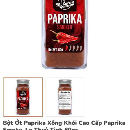
Bột Ớt Paprika Xông Khói Cao Cấp Paprika
Smoke, Lọ Thuỷ Tinh 60gr