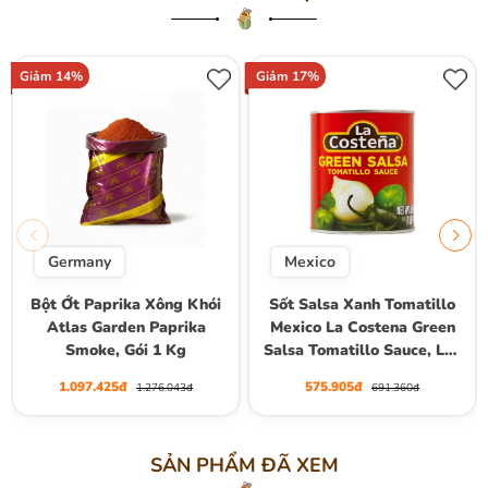
Giảm 14%
Giảm 17%
Germany
Mexico
Bột Ớt Paprika Xông Khói
Sốt Salsa Xanh Tomatillo
Atlas Garden Paprika
Mexico La Costena Green
Smoke, Gói 1 Kg
Salsa Tomatillo Sauce, Lon
2.95kg
1.097.425đ
575.905đ
1.276.043đ
691.360đ
SẢN PHẨM ĐÃ XEM