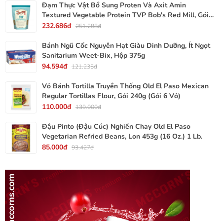
Đạm Thực Vật Bổ Sung Proten Và Axit Amin
Textured Vegetable Protein TVP Bob's Red Mill, Gói
340g, 12 Oz.
232.686đ
251.288đ
Bánh Ngũ Cốc Nguyên Hạt Giàu Dinh Dưỡng, Ít Ngọt
Sanitarium Weet-Bix, Hộp 375g
94.594đ
121.235đ
Vỏ Bánh Tortilla Truyền Thống Old El Paso Mexican
Regular Tortillas Flour, Gói 240g (Gói 6 Vỏ)
110.000đ
139.000đ
Đậu Pinto (Đậu Cúc) Nghiền Chay Old El Paso
Vegetarian Refried Beans, Lon 453g (16 Oz.) 1 Lb.
85.000đ
93.427đ