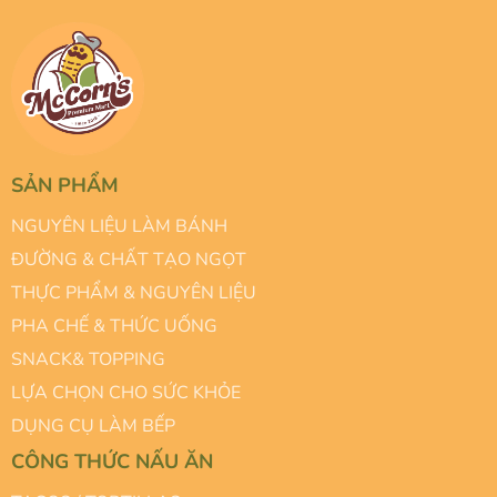
SẢN PHẨM
NGUYÊN LIỆU LÀM BÁNH
ĐƯỜNG & CHẤT TẠO NGỌT
THỰC PHẨM & NGUYÊN LIỆU
PHA CHẾ & THỨC UỐNG
SNACK& TOPPING
LỰA CHỌN CHO SỨC KHỎE
DỤNG CỤ LÀM BẾP
CÔNG THỨC NẤU ĂN