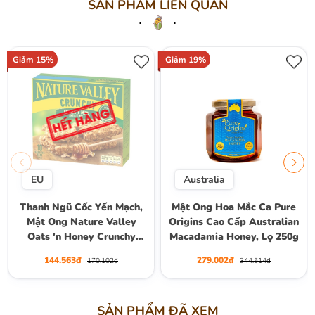
SẢN PHẨM LIÊN QUAN
Giảm 15%
Giảm 19%
EU
Australia
Thanh Ngũ Cốc Yến Mạch,
Mật Ong Hoa Mắc Ca Pure
Mật Ong Nature Valley
Origins Cao Cấp Australian
Oats 'n Honey Crunchy
Macadamia Honey, Lọ 250g
Granola Bars, Hộp 10
144.563đ
279.002đ
170.102đ
344.514đ
Thanh (5 Gói) , Hộp 210g
SẢN PHẨM ĐÃ XEM