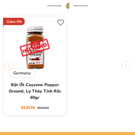
Giảm 5%
Germany
Bột Ớt Cayenne Pepper
Ground, Lọ Thủy Tinh Rắc
60gr
92.617đ
98.000đ