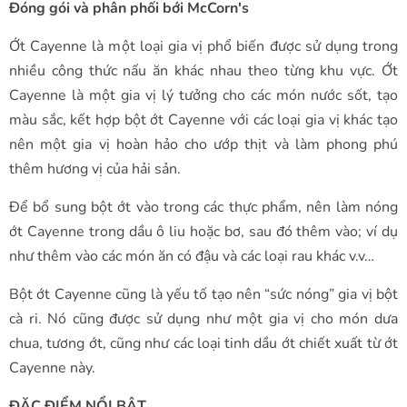
Đóng gói và phân phối bới McCorn's
Ớt Cayenne là một loại gia vị phổ biến được sử dụng trong
nhiều công thức nấu ăn khác nhau theo từng khu vực. Ớt
Cayenne là một gia vị lý tưởng cho các món nước sốt, tạo
màu sắc, kết hợp bột ớt Cayenne với các loại gia vị khác tạo
nên một gia vị hoàn hảo cho ướp thịt và làm phong phú
thêm hương vị của hải sản.
Để bổ sung bột ớt vào trong các thực phẩm, nên làm nóng
ớt Cayenne trong dầu ô liu hoặc bơ, sau đó thêm vào; ví dụ
như thêm vào các món ăn có đậu và các loại rau khác v.v…
Bột ớt Cayenne cũng là yếu tố tạo nên “sức nóng” gia vị bột
cà ri. Nó cũng được sử dụng như một gia vị cho món dưa
chua, tương ớt, cũng như các loại tinh dầu ớt chiết xuất từ ớt
Cayenne này.
ĐẶC ĐIỂM NỔI BẬT