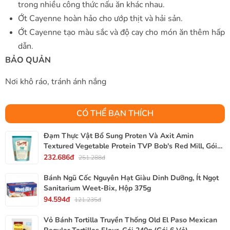
trong nhiều công thức nấu ăn khác nhau.
Ớt Cayenne hoàn hảo cho ướp thịt và hải sản.
Ớt Cayenne tạo màu sắc và độ cay cho món ăn thêm hấp
dẫn.
BẢO QUẢN
Nơi khô ráo, tránh ánh nắng
CÓ THỂ BẠN THÍCH
Đạm Thực Vật Bổ Sung Proten Và Axit Amin
Textured Vegetable Protein TVP Bob's Red Mill, Gói
340g, 12 Oz.
232.686đ
251.288đ
Bánh Ngũ Cốc Nguyên Hạt Giàu Dinh Dưỡng, Ít Ngọt
Sanitarium Weet-Bix, Hộp 375g
94.594đ
121.235đ
Vỏ Bánh Tortilla Truyền Thống Old El Paso Mexican