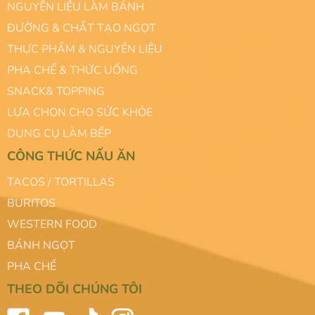
NGUYÊN LIỆU LÀM BÁNH
ĐƯỜNG & CHẤT TẠO NGỌT
THỰC PHẨM & NGUYÊN LIỆU
PHA CHẾ & THỨC UỐNG
SNACK& TOPPING
LỰA CHỌN CHO SỨC KHỎE
DỤNG CỤ LÀM BẾP
CÔNG THỨC NẤU ĂN
TACOS / TORTILLAS
BURITOS
WESTERN FOOD
BÁNH NGỌT
PHA CHẾ
THEO DÕI CHÚNG TÔI