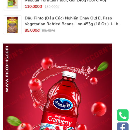
Regular Tortillas Flour, Gói 240g (Gói 6 Vỏ)
110.000đ
139.000đ
Đậu Pinto (Đậu Cúc) Nghiền Chay Old El Paso
Vegetarian Refried Beans, Lon 453g (16 Oz.) 1 Lb.
85.000đ
93.427đ