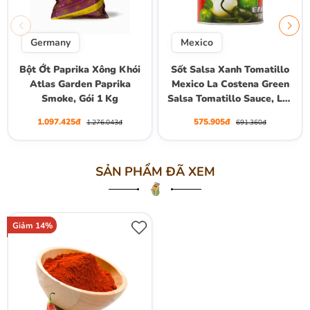
Germany
Mexico
Bột Ớt Paprika Xông Khói
Sốt Salsa Xanh Tomatillo
Atlas Garden Paprika
Mexico La Costena Green
Smoke, Gói 1 Kg
Salsa Tomatillo Sauce, Lon
2.95kg
1.097.425đ
575.905đ
1.276.043đ
691.360đ
SẢN PHẨM ĐÃ XEM
Giảm 14%