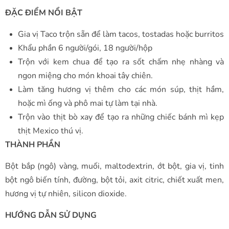
ĐẶC ĐIỂM NỔI BẬT
Gia vị Taco trộn sẵn để làm tacos, tostadas hoặc burritos
Khẩu phần 6 người/gói, 18 người/hộp
Trộn với kem chua để tạo ra sốt chấm nhẹ nhàng và
ngon miệng cho món khoai tây chiên.
Làm tăng hương vị thêm cho các món súp, thịt hầm,
hoặc mì ống và phô mai tự làm tại nhà.
Trộn vào thịt bò xay để tạo ra những chiếc bánh mì kẹp
thịt Mexico thú vị.
THÀNH PHẦN
Bột bắp (ngô) vàng, muối, maltodextrin, ớt bột, gia vị, tinh
bột ngô biến tính, đường, bột tỏi, axit citric, chiết xuất men,
hương vị tự nhiên, silicon dioxide.
HƯỚNG DẪN SỬ DỤNG