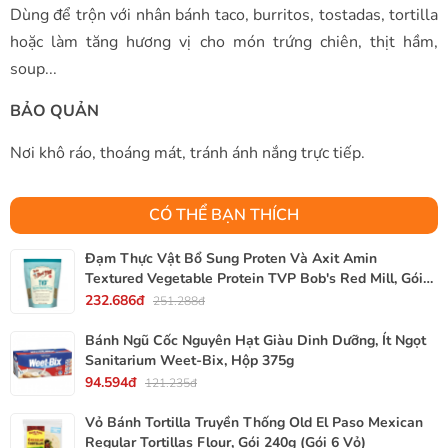
Dùng để trộn với nhân bánh taco, burritos, tostadas, tortilla
hoặc làm tăng hương vị cho món trứng chiên, thịt hầm,
soup...
BẢO QUẢN
Nơi khô ráo, thoáng mát, tránh ánh nắng trực tiếp.
CÓ THỂ BẠN THÍCH
Đạm Thực Vật Bổ Sung Proten Và Axit Amin
Textured Vegetable Protein TVP Bob's Red Mill, Gói
340g, 12 Oz.
232.686đ
251.288đ
Bánh Ngũ Cốc Nguyên Hạt Giàu Dinh Dưỡng, Ít Ngọt
Sanitarium Weet-Bix, Hộp 375g
94.594đ
121.235đ
Vỏ Bánh Tortilla Truyền Thống Old El Paso Mexican
Regular Tortillas Flour, Gói 240g (Gói 6 Vỏ)