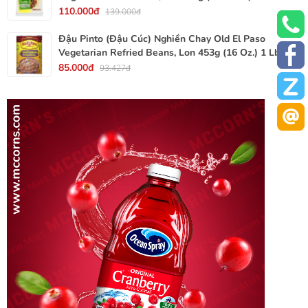
110.000đ
139.000đ
Đậu Pinto (Đậu Cúc) Nghiền Chay Old El Paso
Vegetarian Refried Beans, Lon 453g (16 Oz.) 1 Lb.
85.000đ
93.427đ