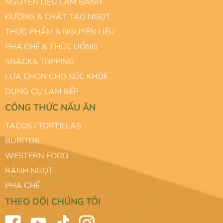
NGUYÊN LIỆU LÀM BÁNH
ĐƯỜNG & CHẤT TẠO NGỌT
THỰC PHẨM & NGUYÊN LIỆU
PHA CHẾ & THỨC UỐNG
SNACK& TOPPING
LỰA CHỌN CHO SỨC KHỎE
DỤNG CỤ LÀM BẾP
CÔNG THỨC NẤU ĂN
TACOS / TORTILLAS
BURITOS
WESTERN FOOD
BÁNH NGỌT
PHA CHẾ
THEO DÕI CHÚNG TÔI