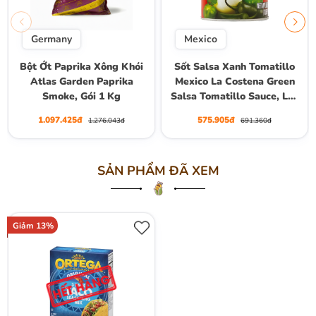
Germany
Mexico
Bột Ớt Paprika Xông Khói
Sốt Salsa Xanh Tomatillo
Atlas Garden Paprika
Mexico La Costena Green
Smoke, Gói 1 Kg
Salsa Tomatillo Sauce, Lon
2.95kg
1.097.425đ
575.905đ
1.276.043đ
691.360đ
SẢN PHẨM ĐÃ XEM
Giảm 13%