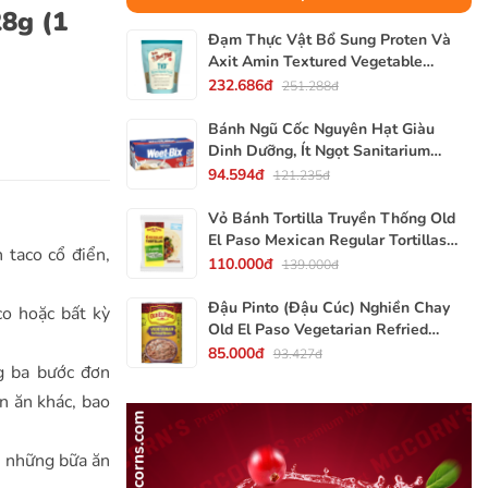
28g (1
Đạm Thực Vật Bổ Sung Proten Và
Axit Amin Textured Vegetable
Protein TVP Bob's Red Mill, Gói
232.686đ
251.288đ
340g, 12 Oz.
Bánh Ngũ Cốc Nguyên Hạt Giàu
Dinh Dưỡng, Ít Ngọt Sanitarium
Weet-Bix, Hộp 375g
94.594đ
121.235đ
Vỏ Bánh Tortilla Truyền Thống Old
El Paso Mexican Regular Tortillas
 taco cổ điển,
Flour, Gói 240g (Gói 6 Vỏ)
110.000đ
139.000đ
Đậu Pinto (Đậu Cúc) Nghiền Chay
co hoặc bất kỳ
Old El Paso Vegetarian Refried
Beans, Lon 453g (16 Oz.) 1 Lb.
85.000đ
93.427đ
g ba bước đơn
n ăn khác, bao
ó những bữa ăn