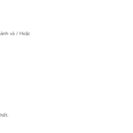
nành và / Hoặc
hết.