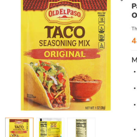
P
O
Th
4
M