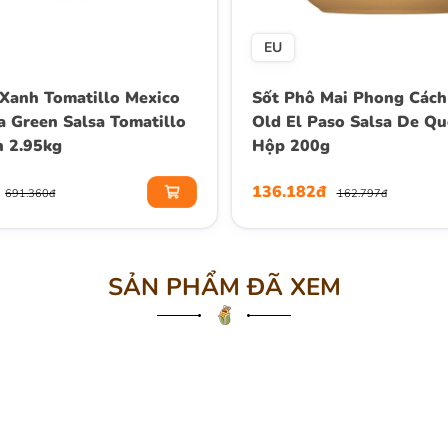
EU
 Xanh Tomatillo Mexico
Sốt Phô Mai Phong Cách
a Green Salsa Tomatillo
Old El Paso Salsa De Qu
n 2.95kg
Hộp 200g
136.182đ
691.360đ
162.797đ
SẢN PHẨM ĐÃ XEM