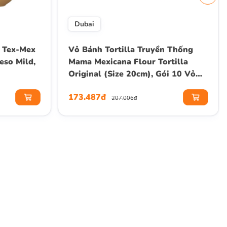
Dubai
 Tex-Mex
Vỏ Bánh Tortilla Truyền Thống
eso Mild,
Mama Mexicana Flour Tortilla
Original (Size 20cm), Gói 10 Vỏ
(Gói 450g)
173.487đ
207.006đ