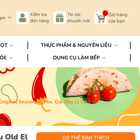
Kiểm tra
Tin tức
Giỏ hàng
ges
đơn hàng
khuyến mãi
của bạn
GỌT
THỰC PHẨM & NGUYÊN LIỆU
HỎE
DỤNG CỤ LÀM BẾP
Original Seasoning Mix, Gói 28g (1 Oz.)
u Old El
CÓ THỂ BẠN THÍCH