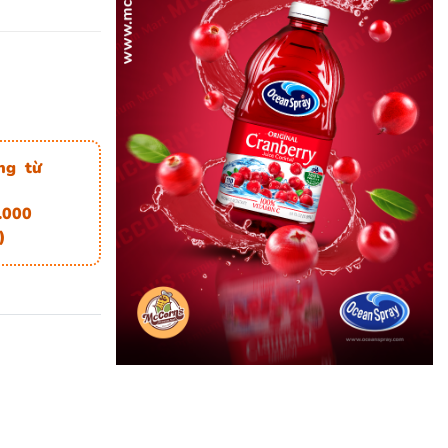
ng từ
.000
)