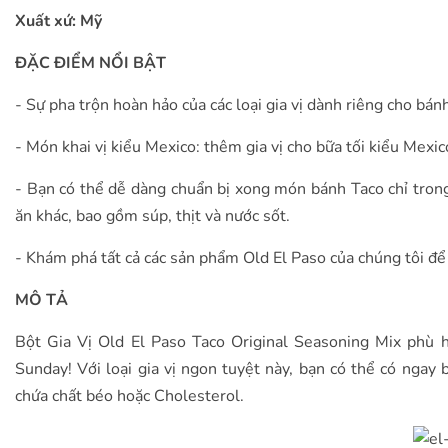
Xuất xứ: Mỹ
ĐẶC ĐIỂM NỔI BẬT
- Sự pha trộn hoàn hảo của các loại gia vị dành riêng cho bánh
- Món khai vị kiểu Mexico: thêm gia vị cho bữa tối kiểu Mexi
- Bạn có thể dễ dàng chuẩn bị xong món bánh Taco chỉ trong
ăn khác, bao gồm súp, thịt và nước sốt.
- Khám phá tất cả các sản phẩm Old El Paso của chúng tôi đ
MÔ TẢ
Bột Gia Vị Old El Paso Taco Original Seasoning Mix phù h
Sunday! Với loại gia vị ngon tuyệt này, bạn có thể có ngay
chứa chất béo hoặc Cholesterol.