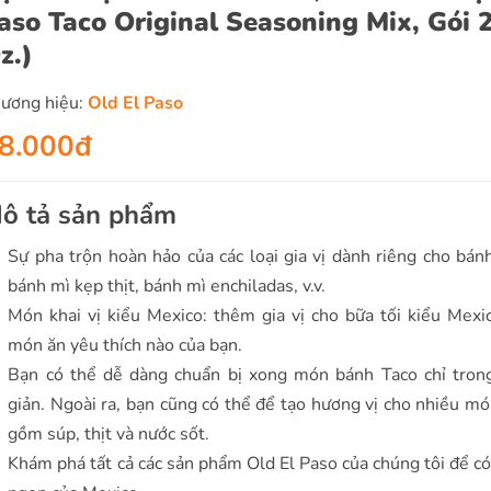
aso Taco Original Seasoning Mix, Gói 
z.)
ương hiệu:
Old El Paso
8.000đ
ô tả sản phẩm
Sự pha trộn hoàn hảo của các loại gia vị dành riêng cho bánh
bánh mì kẹp thịt, bánh mì enchiladas, v.v.
Món khai vị kiểu Mexico: thêm gia vị cho bữa tối kiểu Mexi
món ăn yêu thích nào của bạn.
Bạn có thể dễ dàng chuẩn bị xong món bánh Taco chỉ tron
giản. Ngoài ra, bạn cũng có thể để tạo hương vị cho nhiều mó
gồm súp, thịt và nước sốt.
Khám phá tất cả các sản phẩm Old El Paso của chúng tôi để c