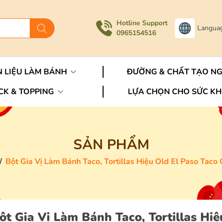
Hotline Support
Langua
0965154516
 LIỆU LÀM BÁNH
ĐƯỜNG & CHẤT TẠO N
CK & TOPPING
LỰA CHỌN CHO SỨC K
SẢN PHẨM
/
Bột Gia Vị Làm Bánh Taco, Tortillas Hiệu Old El Paso Taco 
ột Gia Vị Làm Bánh Taco, Tortillas Hiệ