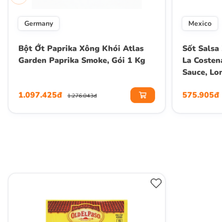
Germany
Mexico
Bột Ớt Paprika Xông Khói Atlas
Sốt Salsa
Garden Paprika Smoke, Gói 1 Kg
La Costen
Sauce, Lo
1.097.425đ
575.905đ
1.276.043đ