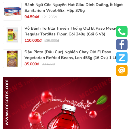
Bánh Ngũ Cốc Nguyên Hạt Giàu Dinh Dưỡng, Ít Ngọt
Sanitarium Weet-Bix, Hộp 375g
94.594đ
121.235đ
Vỏ Bánh Tortilla Truyền Thống Old El Paso Mexican
Regular Tortillas Flour, Gói 240g (Gói 6 Vỏ)
110.000đ
139.000đ
Đậu Pinto (Đậu Cúc) Nghiền Chay Old El Paso
Vegetarian Refried Beans, Lon 453g (16 Oz.) 1 Lb.
85.000đ
93.427đ