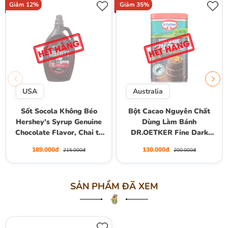
Giảm 12%
Giảm 35%
USA
Australia
Sốt Socola Không Béo
Bột Cacao Nguyên Chất
Hershey's Syrup Genuine
Dùng Làm Bánh
Chocolate Flavor, Chai to
DR.OETKER Fine Dark
1.36kg
Cocoa Powder Created For
189.000đ
130.000đ
215.000đ
200.000đ
Bakers, Hộp 190g
SẢN PHẨM ĐÃ XEM