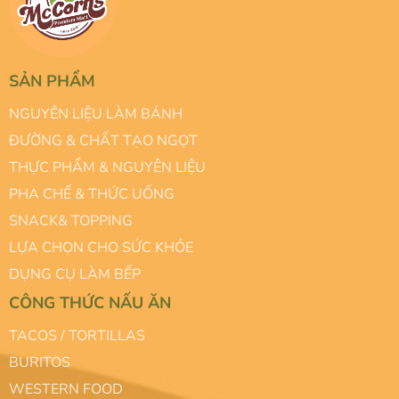
SẢN PHẨM
NGUYÊN LIỆU LÀM BÁNH
ĐƯỜNG & CHẤT TẠO NGỌT
THỰC PHẨM & NGUYÊN LIỆU
PHA CHẾ & THỨC UỐNG
SNACK& TOPPING
LỰA CHỌN CHO SỨC KHỎE
DỤNG CỤ LÀM BẾP
CÔNG THỨC NẤU ĂN
TACOS / TORTILLAS
BURITOS
WESTERN FOOD