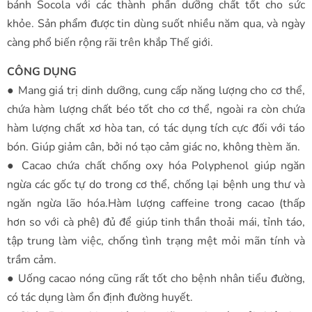
bánh Socola với các thành phần dưỡng chất tốt cho sức
khỏe. Sản phẩm được tin dùng suốt nhiều năm qua, và ngày
càng phổ biến rộng rãi trên khắp Thế giới.
CÔNG DỤNG
● Mang giá trị dinh dưỡng, cung cấp năng lượng cho cơ thể,
chứa hàm lượng chất béo tốt cho cơ thể, ngoài ra còn chứa
hàm lượng chất xơ hòa tan, có tác dụng tích cực đối với táo
bón. Giúp giảm cân, bởi nó tạo cảm giác no, không thèm ăn.
● Cacao chứa chất chống oxy hóa Polyphenol giúp ngăn
ngừa các gốc tự do trong cơ thể, chống lại bệnh ung thư và
ngăn ngừa lão hóa.Hàm lượng caffeine trong cacao (thấp
hơn so với cà phê) đủ để giúp tinh thần thoải mái, tỉnh táo,
tập trung làm việc, chống tình trạng mệt mỏi mãn tính và
trầm cảm.
● Uống cacao nóng cũng rất tốt cho bệnh nhân tiểu đường,
có tác dụng làm ổn định đường huyết.