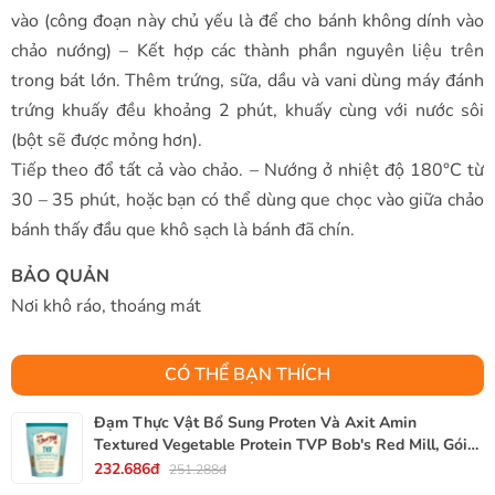
vào (công đoạn này chủ yếu là để cho bánh không dính vào
chảo nướng) – Kết hợp các thành phần nguyên liệu trên
trong bát lớn. Thêm trứng, sữa, dầu và vani dùng máy đánh
trứng khuấy đều khoảng 2 phút, khuấy cùng với nước sôi
(bột sẽ được mỏng hơn).
Tiếp theo đổ tất cả vào chảo. – Nướng ở nhiệt độ 180°C từ
30 – 35 phút, hoặc bạn có thể dùng que chọc vào giữa chảo
bánh thấy đầu que khô sạch là bánh đã chín.
BẢO QUẢN
Nơi khô ráo, thoáng mát
CÓ THỂ BẠN THÍCH
Đạm Thực Vật Bổ Sung Proten Và Axit Amin
Textured Vegetable Protein TVP Bob's Red Mill, Gói
340g, 12 Oz.
232.686đ
251.288đ