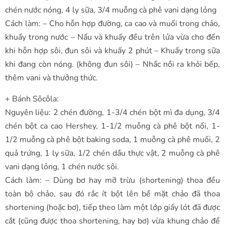
chén nước nóng, 4 ly sữa, 3/4 muỗng cà phê vani dạng lỏng
Cách làm: – Cho hỗn hợp đường, ca cao và muối trong chảo,
khuấy trong nước – Nấu và khuấy đều trên lửa vừa cho đến
khi hỗn hợp sôi, đun sôi và khuấy 2 phút – Khuấy trong sữa
khi đang còn nóng. (không đun sôi) – Nhấc nồi ra khỏi bếp,
thêm vani và thưởng thức.
+ Bánh Sôcôla:
Nguyên liệu: 2 chén đường, 1-3/4 chén bột mì đa dụng, 3/4
chén bột ca cao Hershey, 1-1/2 muỗng cà phê bột nổi, 1-
1/2 muỗng cà phê bột baking soda, 1 muỗng cà phê muối, 2
quả trứng, 1 ly sữa, 1/2 chén dầu thực vật, 2 muỗng cà phê
vani dạng lỏng, 1 chén nước sôi.
Cách làm: – Dùng bơ hay mỡ trừu (shortening) thoa đều
toàn bộ chảo, sau đó rắc ít bột lên bề mặt chảo đã thoa
shortening (hoặc bơ), tiếp theo làm một lớp giấy lót đã được
cắt (cũng được thoa shortening, hay bơ) vừa khung chảo để