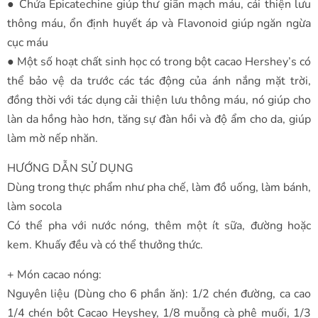
● Chứa Epicatechine giúp thư giãn mạch máu, cải thiện lưu
thông máu, ổn định huyết áp và Flavonoid giúp ngăn ngừa
cục máu
● Một số hoạt chất sinh học có trong bột cacao Hershey’s có
thể bảo vệ da trước các tác động của ánh nắng mặt trời,
đồng thời với tác dụng cải thiện lưu thông máu, nó giúp cho
làn da hồng hào hơn, tăng sự đàn hồi và độ ẩm cho da, giúp
làm mờ nếp nhăn.
HƯỚNG DẪN SỬ DỤNG
Dùng trong thực phẩm như pha chế, làm đồ uống, làm bánh,
làm socola
Có thể pha với nước nóng, thêm một ít sữa, đường hoặc
kem. Khuấy đều và có thể thưởng thức.
+ Món cacao nóng:
Nguyên liệu (Dùng cho 6 phần ăn): 1/2 chén đường, ca cao
1/4 chén bột Cacao Heyshey, 1/8 muỗng cà phê muối, 1/3