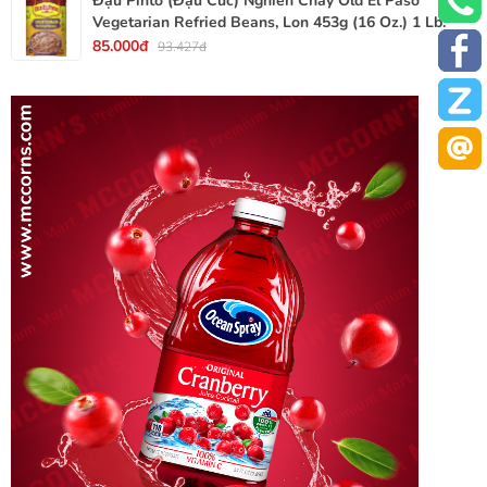
Đậu Pinto (Đậu Cúc) Nghiền Chay Old El Paso
Vegetarian Refried Beans, Lon 453g (16 Oz.) 1 Lb.
85.000đ
93.427đ