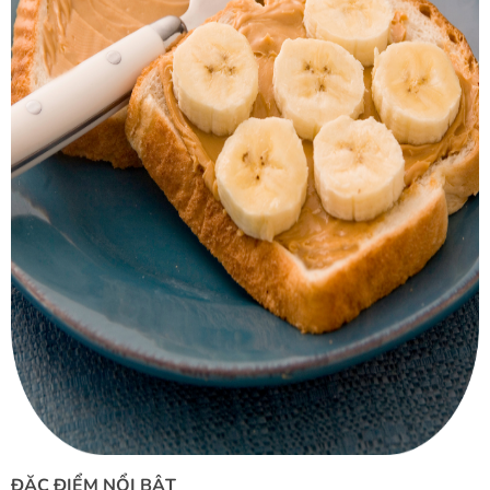
ĐẶC ĐIỂM NỔI BẬT