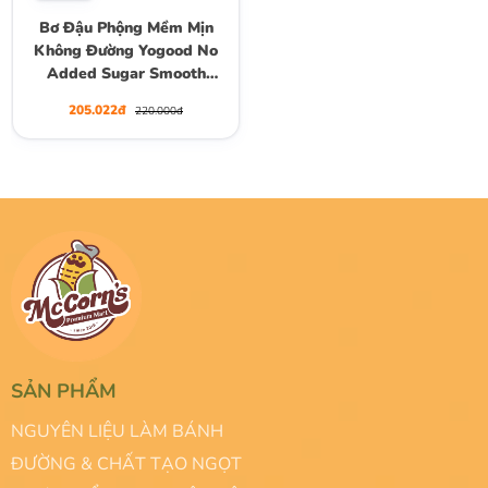
Bơ Đậu Phộng Mềm Mịn
Không Đường Yogood No
Added Sugar Smooth
Peanut Butter, Hộp 453g
205.022đ
220.000đ
SẢN PHẨM
NGUYÊN LIỆU LÀM BÁNH
ĐƯỜNG & CHẤT TẠO NGỌT