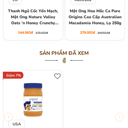
Thanh Ngũ Cốc Yến Mạch,
Mật Ong Hoa Mắc Ca Pure
Mật Ong Nature Valley
Origins Cao Cấp Australian
Oats 'n Honey Crunchy
Macadamia Honey, Lọ 250g
Granola Bars, Hộp 10
144.563đ
279.002đ
170.102đ
344.514đ
Thanh (5 Gói) , Hộp 210g
SẢN PHẨM ĐÃ XEM
Giảm 7%
USA