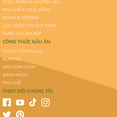
THỰC PHẨM & NGUYÊN LIỆU
PHA CHẾ & THỨC UỐNG
SNACK& TOPPING
LỰA CHỌN CHO SỨC KHỎE
DỤNG CỤ LÀM BẾP
CÔNG THỨC NẤU ĂN
TACOS / TORTILLAS
BURITOS
WESTERN FOOD
BÁNH NGỌT
PHA CHẾ
THEO DÕI CHÚNG TÔI