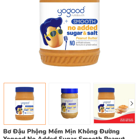
Bơ Đậu Phộng Mềm Mịn Không Đường
Yogood No Added Sugar Smooth Peanut