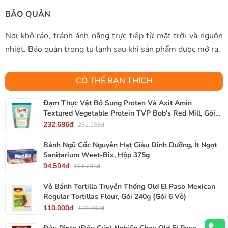
BẢO QUẢN
Nơi khô ráo, tránh ánh nắng trực tiếp từ mặt trời và nguồn
nhiệt. Bảo quản trong tủ lạnh sau khi sản phẩm được mở ra.
CÓ THỂ BẠN THÍCH
Đạm Thực Vật Bổ Sung Proten Và Axit Amin
Textured Vegetable Protein TVP Bob's Red Mill, Gói
340g, 12 Oz.
232.686đ
251.288đ
Bánh Ngũ Cốc Nguyên Hạt Giàu Dinh Dưỡng, Ít Ngọt
Sanitarium Weet-Bix, Hộp 375g
94.594đ
121.235đ
Vỏ Bánh Tortilla Truyền Thống Old El Paso Mexican
Regular Tortillas Flour, Gói 240g (Gói 6 Vỏ)
110.000đ
139.000đ