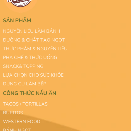
SẢN PHẨM
NGUYÊN LIỆU LÀM BÁNH
ĐƯỜNG & CHẤT TẠO NGỌT
THỰC PHẨM & NGUYÊN LIỆU
PHA CHẾ & THỨC UỐNG
SNACK& TOPPING
LỰA CHỌN CHO SỨC KHỎE
DỤNG CỤ LÀM BẾP
CÔNG THỨC NẤU ĂN
TACOS / TORTILLAS
BURITOS
WESTERN FOOD
BÁNH NGỌT