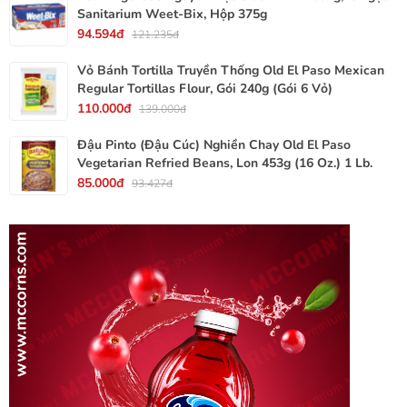
Sanitarium Weet-Bix, Hộp 375g
94.594đ
121.235đ
Vỏ Bánh Tortilla Truyền Thống Old El Paso Mexican
Regular Tortillas Flour, Gói 240g (Gói 6 Vỏ)
110.000đ
139.000đ
Đậu Pinto (Đậu Cúc) Nghiền Chay Old El Paso
Vegetarian Refried Beans, Lon 453g (16 Oz.) 1 Lb.
85.000đ
93.427đ