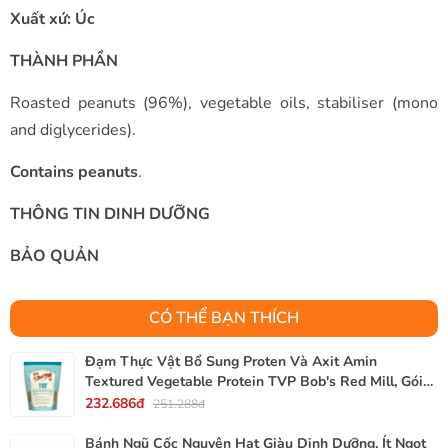
Xuất xứ: Úc
THÀNH PHẦN
Roasted peanuts
(96%), vegetable oils, stabiliser (mono
and diglycerides).
Contains peanuts
.
THÔNG TIN DINH DƯỠNG
BẢO QUẢN
CÓ THỂ BẠN THÍCH
Đạm Thực Vật Bổ Sung Proten Và Axit Amin
Textured Vegetable Protein TVP Bob's Red Mill, Gói
340g, 12 Oz.
232.686đ
251.288đ
Bánh Ngũ Cốc Nguyên Hạt Giàu Dinh Dưỡng, Ít Ngọt