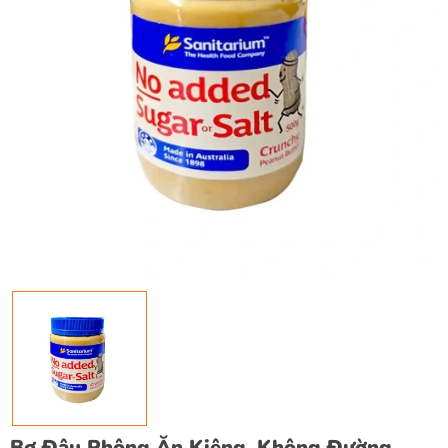
Bơ Đậu Phộng Ăn Kiêng, Không Đường,