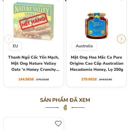
EU
Australia
Thanh Ngũ Cốc Yến Mạch,
Mật Ong Hoa Mắc Ca Pure
Mật Ong Nature Valley
Origins Cao Cấp Australian
Oats 'n Honey Crunchy
Macadamia Honey, Lọ 250g
Granola Bars, Hộp 10
144.563đ
279.002đ
170.102đ
344.514đ
Thanh (5 Gói) , Hộp 210g
SẢN PHẨM ĐÃ XEM