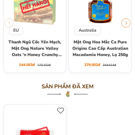
EU
Australia
Thanh Ngũ Cốc Yến Mạch,
Mật Ong Hoa Mắc Ca Pure
Mật Ong Nature Valley
Origins Cao Cấp Australian
Oats 'n Honey Crunchy
Macadamia Honey, Lọ 250g
Granola Bars, Hộp 10
144.563đ
279.002đ
170.102đ
344.514đ
Thanh (5 Gói) , Hộp 210g
SẢN PHẨM ĐÃ XEM