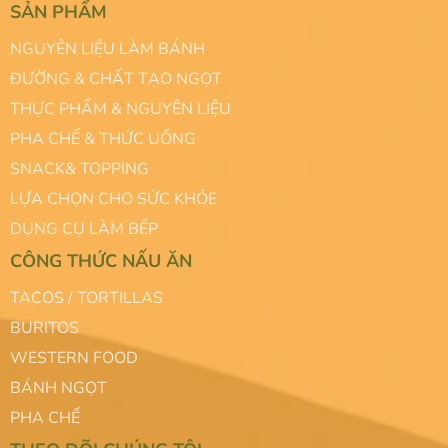
SẢN PHẨM
NGUYÊN LIỆU LÀM BÁNH
ĐƯỜNG & CHẤT TẠO NGỌT
THỰC PHẨM & NGUYÊN LIỆU
PHA CHẾ & THỨC UỐNG
SNACK& TOPPING
LỰA CHỌN CHO SỨC KHỎE
DỤNG CỤ LÀM BẾP
CÔNG THỨC NẤU ĂN
TACOS / TORTILLAS
BURITOS
WESTERN FOOD
BÁNH NGỌT
PHA CHẾ