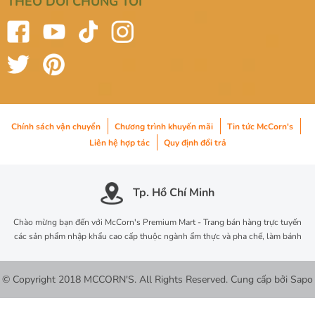
THEO DÕI CHÚNG TÔI
Chính sách vận chuyển
Chương trình khuyến mãi
Tin tức McCorn's
Liên hệ hợp tác
Quy định đổi trả
Tp. Hồ Chí Minh
Chào mừng bạn đến với McCorn's Premium Mart - Trang bán hàng trực tuyến
các sản phẩm nhập khẩu cao cấp thuộc ngành ẩm thực và pha chế, làm bánh
© Copyright 2018 MCCORN'S. All Rights Reserved.
Cung cấp bởi
Sapo