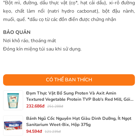
"Bột mì, đường, dầu thực vật (cọ*, hạt cải dầu), xi-rô đường
kẹo, chất làm nổi (natri hydro cacbonat), bột đậu nành,
muối, quế. *dầu cọ từ các đồn điền được chứng nhận
BẢO QUẢN
Nơi khô ráo, thoáng mát
Đóng kín miệng túi sau khi sử dụng.
CÓ THỂ BẠN THÍCH
Đạm Thực Vật Bổ Sung Proten Và Axit Amin
Textured Vegetable Protein TVP Bob's Red Mill, Gói
340g, 12 Oz.
232.686đ
251.288đ
Bánh Ngũ Cốc Nguyên Hạt Giàu Dinh Dưỡng, Ít Ngọt
Sanitarium Weet-Bix, Hộp 375g
94.594đ
121.235đ