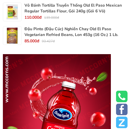
Vỏ Bánh Tortilla Truyền Thống Old El Paso Mexican
Regular Tortillas Flour, Gói 240g (Gói 6 Vỏ)
110.000đ
139.000đ
Đậu Pinto (Đậu Cúc) Nghiền Chay Old El Paso
Vegetarian Refried Beans, Lon 453g (16 Oz.) 1 Lb.
85.000đ
93.427đ