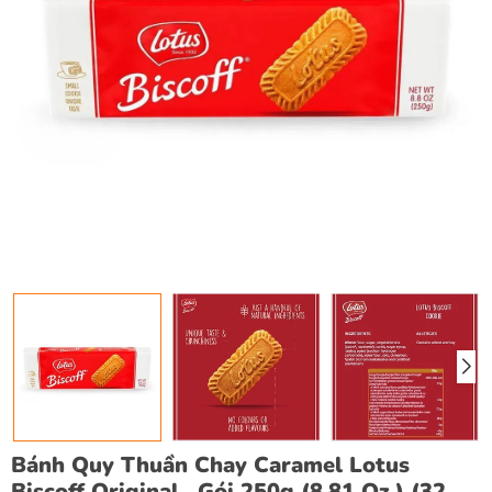
Bánh Quy Thuần Chay Caramel Lotus
Biscoff Original , Gói 250g (8.81 Oz.) (32